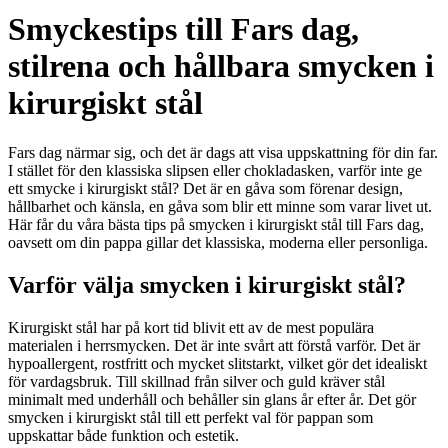
Smyckestips till Fars dag,
stilrena och hållbara smycken i
kirurgiskt stål
Fars dag närmar sig, och det är dags att visa uppskattning för din far.
I stället för den klassiska slipsen eller chokladasken, varför inte ge
ett smycke i kirurgiskt stål? Det är en gåva som förenar design,
hållbarhet och känsla, en gåva som blir ett minne som varar livet ut.
Här får du våra bästa tips på smycken i kirurgiskt stål till Fars dag,
oavsett om din pappa gillar det klassiska, moderna eller personliga.
Varför välja smycken i kirurgiskt stål?
Kirurgiskt stål har på kort tid blivit ett av de mest populära
materialen i herrsmycken. Det är inte svårt att förstå varför. Det är
hypoallergent, rostfritt och mycket slitstarkt, vilket gör det idealiskt
för vardagsbruk. Till skillnad från silver och guld kräver stål
minimalt med underhåll och behåller sin glans år efter år. Det gör
smycken i kirurgiskt stål till ett perfekt val för pappan som
uppskattar både funktion och estetik.