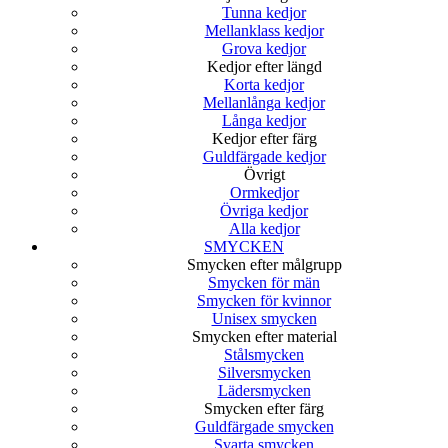
Tunna kedjor
Mellanklass kedjor
Grova kedjor
Kedjor efter längd
Korta kedjor
Mellanlånga kedjor
Långa kedjor
Kedjor efter färg
Guldfärgade kedjor
Övrigt
Ormkedjor
Övriga kedjor
Alla kedjor
SMYCKEN
Smycken efter målgrupp
Smycken för män
Smycken för kvinnor
Unisex smycken
Smycken efter material
Stålsmycken
Silversmycken
Lädersmycken
Smycken efter färg
Guldfärgade smycken
Svarta smycken