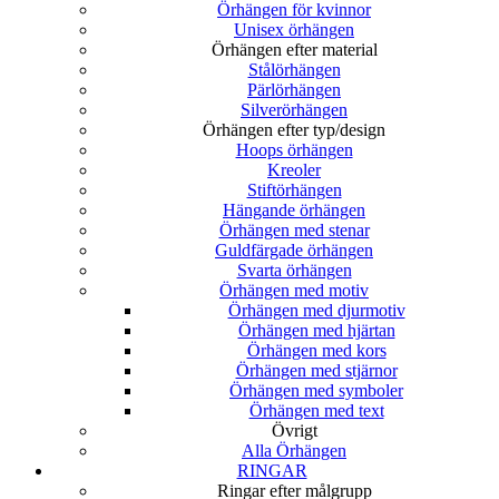
Örhängen för kvinnor
Unisex örhängen
Örhängen efter material
Stålörhängen
Pärlörhängen
Silverörhängen
Örhängen efter typ/design
Hoops örhängen
Kreoler
Stiftörhängen
Hängande örhängen
Örhängen med stenar
Guldfärgade örhängen
Svarta örhängen
Örhängen med motiv
Örhängen med djurmotiv
Örhängen med hjärtan
Örhängen med kors
Örhängen med stjärnor
Örhängen med symboler
Örhängen med text
Övrigt
Alla Örhängen
RINGAR
Ringar efter målgrupp