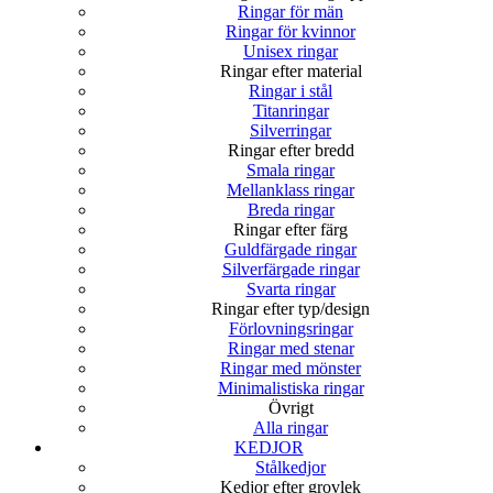
Ringar för män
Ringar för kvinnor
Unisex ringar
Ringar efter material
Ringar i stål
Titanringar
Silverringar
Ringar efter bredd
Smala ringar
Mellanklass ringar
Breda ringar
Ringar efter färg
Guldfärgade ringar
Silverfärgade ringar
Svarta ringar
Ringar efter typ/design
Förlovningsringar
Ringar med stenar
Ringar med mönster
Minimalistiska ringar
Övrigt
Alla ringar
KEDJOR
Stålkedjor
Kedjor efter grovlek