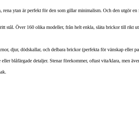
rena ytan är perfekt för den som gillar minimalism. Och den utgör en f
t stål. Över 160 olika modeller, från helt enkla, släta brickor till rikt 
ärnor, djur, dödskallar, och delbara brickor (perfekta för vänskap eller pa
eller blåfärgade detaljer. Stenar förekommer, oftast vita/klara, men äve
mak.