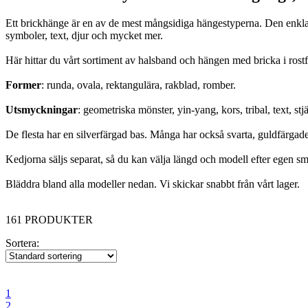
Ett brickhänge är en av de mest mångsidiga hängestyperna. Den enkla, 
symboler, text, djur och mycket mer.
Här hittar du vårt sortiment av halsband och hängen med bricka i rostfrit
Former
: runda, ovala, rektangulära, rakblad, romber.
Utsmyckningar
: geometriska mönster, yin-yang, kors, tribal, text, stj
De flesta har en silverfärgad bas. Många har också svarta, guldfärgade 
Kedjorna säljs separat, så du kan välja längd och modell efter egen s
Bläddra bland alla modeller nedan. Vi skickar snabbt från vårt lager.
161 PRODUKTER
Sortera:
1
2