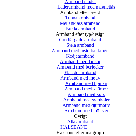
Armband i läder
Läderarmband med magnetlås
Armband efter bredd
Tunna armband
Mellanklass armband
Breda armband
Armband efter typ/design
Guldfärgade armband
Stela armband
Armband med justerbar längd
Kedjearmband
Armband med länkar
Armband med berlocker
Flätade armband
Armband med motiv
Armband med hjärtan
Armband med stjärnor
Armband med kors
Armband med symboler
Armband med djurmotiv
Armband med mönster
Övrigt
Alla armband
HALSBAND
Halsband efter målgrupp