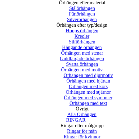
Örhängen efter material
Stålörhängen
Pärlörhängen
Silverörhängen
Örhängen efter typ/design
Hoops örhängen
Kreoler
Stiftörhängen
Hängande örhängen
Örhängen med stenar
Guldfärgade örhängen
Svarta örhängen
Örhängen med motiv
Örhängen med djurmotiv
Örhängen med hjärtan
Örhängen med kors
Örhängen med stjärnor
Örhängen med symboler
Örhängen med text
Övrigt
Alla Örhängen
RINGAR
Ringar efter målgrupp
Ringar för män
Ringar för kvinnor