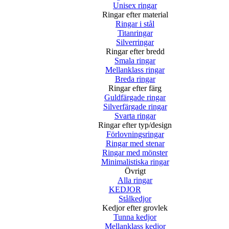
Unisex ringar
Ringar efter material
Ringar i stål
Titanringar
Silverringar
Ringar efter bredd
Smala ringar
Mellanklass ringar
Breda ringar
Ringar efter färg
Guldfärgade ringar
Silverfärgade ringar
Svarta ringar
Ringar efter typ/design
Förlovningsringar
Ringar med stenar
Ringar med mönster
Minimalistiska ringar
Övrigt
Alla ringar
KEDJOR
Stålkedjor
Kedjor efter grovlek
Tunna kedjor
Mellanklass kedjor