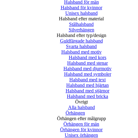
Halsband för män
Halsband för kvinnor
Unisex halsband
Halsband efter material
Stålhalsband
Silverhängen
Halsband efter typ/design
Guldfärgade halsband
Svarta halsband
Halsband med motiv
Halsband med kors
Halsband med stenar
Halsband med djurmotiv
Halsband med symboler
Halsband med text
Halsband med hjärtan
Halsband med stjärnor
Halsband med bricka
Övrigt
Alla halsband
Örhängen
Örhängen efter målgrupp
Örhängen för män
Örhängen för kvinnor
Unisex örhängen