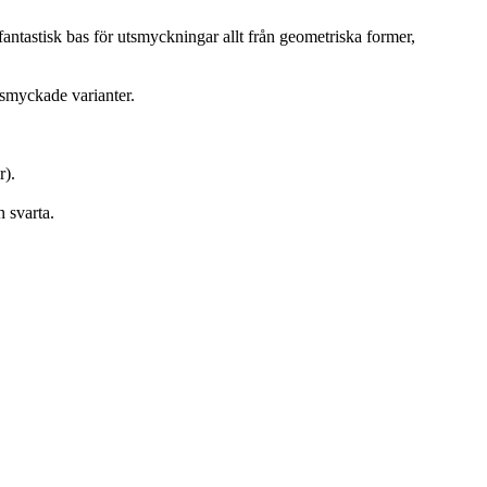
antastisk bas för utsmyckningar allt från geometriska former,
utsmyckade varianter.
r).
n svarta.