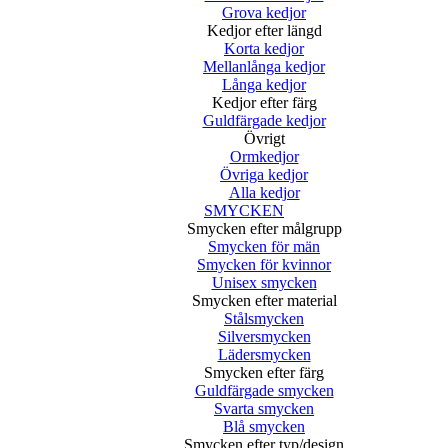
Grova kedjor
Kedjor efter längd
Korta kedjor
Mellanlånga kedjor
Långa kedjor
Kedjor efter färg
Guldfärgade kedjor
Övrigt
Ormkedjor
Övriga kedjor
Alla kedjor
SMYCKEN
Smycken efter målgrupp
Smycken för män
Smycken för kvinnor
Unisex smycken
Smycken efter material
Stålsmycken
Silversmycken
Lädersmycken
Smycken efter färg
Guldfärgade smycken
Svarta smycken
Blå smycken
Smycken efter typ/design