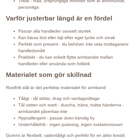
Tribal - Råa, ursprungliga mönster som är annorlunda,
personliga
Varför justerbar längd är en fördel
Passar alla handleder oavsett storlek
Kan bäras löst eller tajt efter eget tycke och smak
Perfekt som present - du behöver inte veta mottagarens
handledsmått
Praktiskt - du kan enkelt flytta armbandet mellan
handleder eller använda som fotlänk
Materialet som gör skillnad
Rostfritt stål är det perfekta materialet för armband:
Tåligt - tål stötar, drag och vardagsslitage
Tål vatten och svett - duscha, träna, tvätta händerna -
armbandet påverkas inte
Hypoallergent - passar även känslig hy
Underhållsfritt - ingen putsning, ingen oxidationssvart
Gummi är flexibelt, vattentåligt och perfekt för en aktiv livsstil.