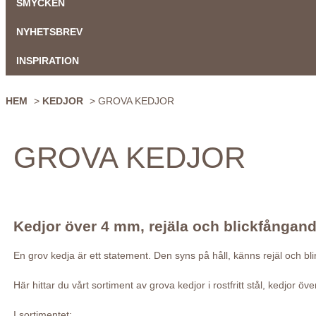
SMYCKEN
NYHETSBREV
INSPIRATION
HEM
>
KEDJOR
> GROVA KEDJOR
GROVA KEDJOR
Kedjor över 4 mm, rejäla och blickfångan
En grov kedja är ett statement. Den syns på håll, känns rejäl och bli
Här hittar du vårt sortiment av grova kedjor i rostfritt stål, kedjor 
I sortimentet: