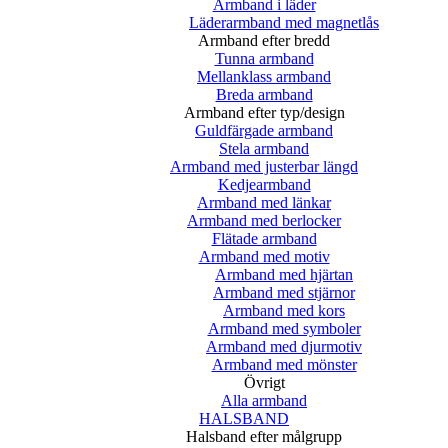
Armband i läder
Läderarmband med magnetlås
Armband efter bredd
Tunna armband
Mellanklass armband
Breda armband
Armband efter typ/design
Guldfärgade armband
Stela armband
Armband med justerbar längd
Kedjearmband
Armband med länkar
Armband med berlocker
Flätade armband
Armband med motiv
Armband med hjärtan
Armband med stjärnor
Armband med kors
Armband med symboler
Armband med djurmotiv
Armband med mönster
Övrigt
Alla armband
HALSBAND
Halsband efter målgrupp