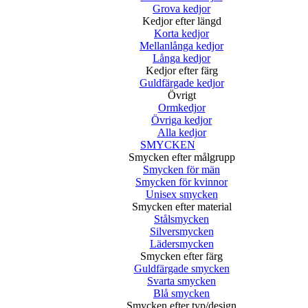
Grova kedjor
Kedjor efter längd
Korta kedjor
Mellanlånga kedjor
Långa kedjor
Kedjor efter färg
Guldfärgade kedjor
Övrigt
Ormkedjor
Övriga kedjor
Alla kedjor
SMYCKEN
Smycken efter målgrupp
Smycken för män
Smycken för kvinnor
Unisex smycken
Smycken efter material
Stålsmycken
Silversmycken
Lädersmycken
Smycken efter färg
Guldfärgade smycken
Svarta smycken
Blå smycken
Smycken efter typ/design