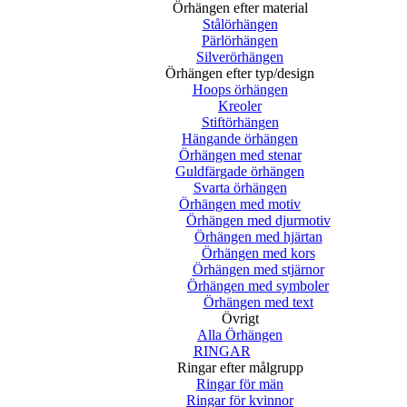
Örhängen efter material
Stålörhängen
Pärlörhängen
Silverörhängen
Örhängen efter typ/design
Hoops örhängen
Kreoler
Stiftörhängen
Hängande örhängen
Örhängen med stenar
Guldfärgade örhängen
Svarta örhängen
Örhängen med motiv
Örhängen med djurmotiv
Örhängen med hjärtan
Örhängen med kors
Örhängen med stjärnor
Örhängen med symboler
Örhängen med text
Övrigt
Alla Örhängen
RINGAR
Ringar efter målgrupp
Ringar för män
Ringar för kvinnor