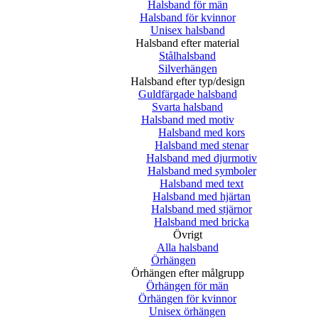
Halsband för män
Halsband för kvinnor
Unisex halsband
Halsband efter material
Stålhalsband
Silverhängen
Halsband efter typ/design
Guldfärgade halsband
Svarta halsband
Halsband med motiv
Halsband med kors
Halsband med stenar
Halsband med djurmotiv
Halsband med symboler
Halsband med text
Halsband med hjärtan
Halsband med stjärnor
Halsband med bricka
Övrigt
Alla halsband
Örhängen
Örhängen efter målgrupp
Örhängen för män
Örhängen för kvinnor
Unisex örhängen