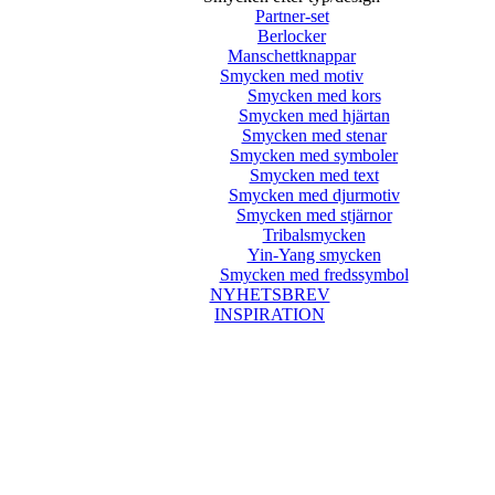
Partner-set
Berlocker
Manschettknappar
Smycken med motiv
Smycken med kors
Smycken med hjärtan
Smycken med stenar
Smycken med symboler
Smycken med text
Smycken med djurmotiv
Smycken med stjärnor
Tribalsmycken
Yin-Yang smycken
Smycken med fredssymbol
NYHETSBREV
INSPIRATION