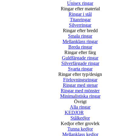
Unisex ringar
Ringar efter material
Ringar i stål
Titanringar
Silverringar
Ringar efter bredd
Smala ringar
Mellanklass ringar
Breda ringar
Ringar efter färg
Guldfärgade ringar
Silverfärgade ringar
Svarta ringar
Ringar efter typ/design
Förlovningsringar
Ringar med stenar
Ringar med mönster
Minimalistiska ringar
Övrigt
Alla ringar
KEDJOR
Stålkedjor
Kedjor efter grovlek
Tunna kedjor
Mellanklass kedjor