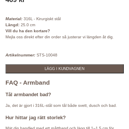
Material:
316L - Kirurgiskt stål
Längd:
25.0 cm
Vill du ha den kortare?
Mejla oss direkt efter din order så justerar vi längden åt dig.
Artikelnummer:
STS-10048
FAQ - Armband
Tål armbandet bad?
Ja, det är gjort i 316L-stål som tål både svett, dusch och bad.
Hur hittar jag rätt storlek?
Mät din handled med ett måttband och lägg till 1–1,5 cm för