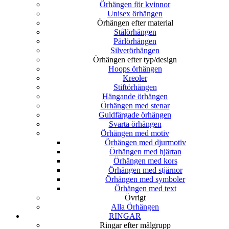
Örhängen för kvinnor
Unisex örhängen
Örhängen efter material
Stålörhängen
Pärlörhängen
Silverörhängen
Örhängen efter typ/design
Hoops örhängen
Kreoler
Stiftörhängen
Hängande örhängen
Örhängen med stenar
Guldfärgade örhängen
Svarta örhängen
Örhängen med motiv
Örhängen med djurmotiv
Örhängen med hjärtan
Örhängen med kors
Örhängen med stjärnor
Örhängen med symboler
Örhängen med text
Övrigt
Alla Örhängen
RINGAR
Ringar efter målgrupp