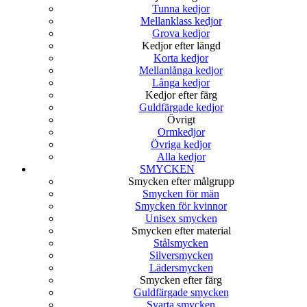
Tunna kedjor
Mellanklass kedjor
Grova kedjor
Kedjor efter längd
Korta kedjor
Mellanlånga kedjor
Långa kedjor
Kedjor efter färg
Guldfärgade kedjor
Övrigt
Ormkedjor
Övriga kedjor
Alla kedjor
SMYCKEN
Smycken efter målgrupp
Smycken för män
Smycken för kvinnor
Unisex smycken
Smycken efter material
Stålsmycken
Silversmycken
Lädersmycken
Smycken efter färg
Guldfärgade smycken
Svarta smycken