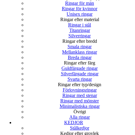
Ringar för män
Ringar för kvinnor
Unisex ringar
Ringar efter material
Ringar i stål
Titanringar
Silverringar
Ringar efter bredd
Smala ringar
Mellanklass ringar
Breda ringar
Ringar efter färg
Guldfärgade ringar
Silverfärgade ringar
Svarta ringar
Ringar efter typ/design
Förlovningsringar
Ringar med stenar
Ringar med mönster
Minimalistiska ringar
Övrigt
Alla ringar
KEDJOR
Stålkedjor
Kedjor efter grovlek