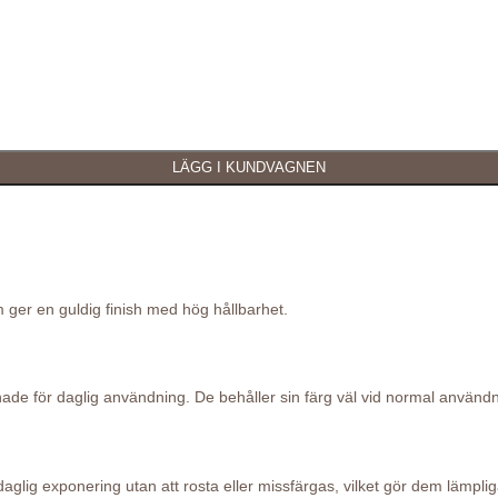
som ger en guldig finish med hög hållbarhet.
signade för daglig användning. De behåller sin färg väl vid normal använd
daglig exponering utan att rosta eller missfärgas, vilket gör dem lämpliga 