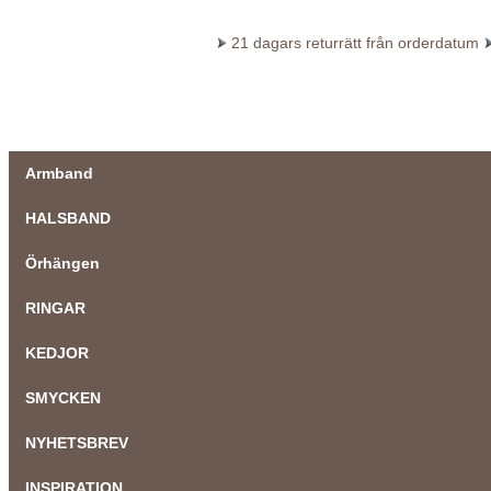
21 dagars returrätt från orderdatum
Armband
HALSBAND
Örhängen
RINGAR
KEDJOR
SMYCKEN
NYHETSBREV
INSPIRATION