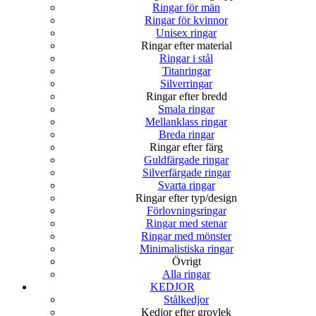
Ringar för män
Ringar för kvinnor
Unisex ringar
Ringar efter material
Ringar i stål
Titanringar
Silverringar
Ringar efter bredd
Smala ringar
Mellanklass ringar
Breda ringar
Ringar efter färg
Guldfärgade ringar
Silverfärgade ringar
Svarta ringar
Ringar efter typ/design
Förlovningsringar
Ringar med stenar
Ringar med mönster
Minimalistiska ringar
Övrigt
Alla ringar
KEDJOR
Stålkedjor
Kedjor efter grovlek