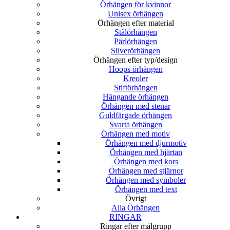
Örhängen för kvinnor
Unisex örhängen
Örhängen efter material
Stålörhängen
Pärlörhängen
Silverörhängen
Örhängen efter typ/design
Hoops örhängen
Kreoler
Stiftörhängen
Hängande örhängen
Örhängen med stenar
Guldfärgade örhängen
Svarta örhängen
Örhängen med motiv
Örhängen med djurmotiv
Örhängen med hjärtan
Örhängen med kors
Örhängen med stjärnor
Örhängen med symboler
Örhängen med text
Övrigt
Alla Örhängen
RINGAR
Ringar efter målgrupp