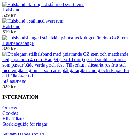
Halsband
529 kr
Halsband
519 kr
Halsbandshänge
329 kr
Stålhalsband
529 kr
INFORMATION
Om oss
Cookies
Bli affiliate
Storleksguide för ringar
Saijtam Handelsbolag