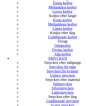
Tunna kedjor
Mellanklass kedjor
Grova kedjor
Kedjor efter längd
Korta kedjor
Mellanlånga kedjor
Långa kedjor
Kedjor efter färg
Guldfärgade kedjor
Övrigt
Ormkedjor
Övriga kedjor
Alla kedjor
SMYCKEN
Smycken efter målgrupp
Smycken för män
Smycken för kvinnor
Unisex smycken
Smycken efter material
Stålsmycken
Silversmycken
Lädersmycken
Smycken efter färg
Guldfärgade smycken
Svarta smycken