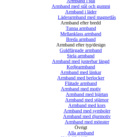
Armband i stål
Armband med stål och gummi
Armband i läder
Läderarmband med magnetlås
Armband efter bredd
Tunna armband
Mellanklass armband
Breda armband
Armband efter typ/design
Guldfärgade armband
Stela armband
Armband med justerbar längd
Kedjearmband
Armband med länkar
Armband med berlocker
Flätade armband
Armband med motiv
Armband med hjärtan
Armband med stjärnor
Armband med kors
Armband med symboler
Armband med djurmotiv
Armband med mönster
Övrigt
Alla armband