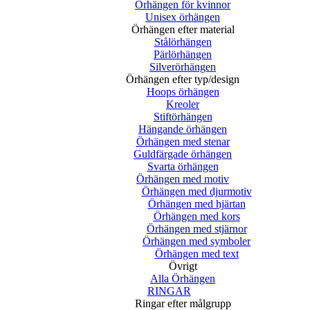
Örhängen för kvinnor
Unisex örhängen
Örhängen efter material
Stålörhängen
Pärlörhängen
Silverörhängen
Örhängen efter typ/design
Hoops örhängen
Kreoler
Stiftörhängen
Hängande örhängen
Örhängen med stenar
Guldfärgade örhängen
Svarta örhängen
Örhängen med motiv
Örhängen med djurmotiv
Örhängen med hjärtan
Örhängen med kors
Örhängen med stjärnor
Örhängen med symboler
Örhängen med text
Övrigt
Alla Örhängen
RINGAR
Ringar efter målgrupp