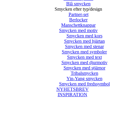
Blå smycken
Smycken efter typ/design
Partner-set
Berlocker
Manschettknappar
Smycken med motiv
Smycken med kors
Smycken med hjärtan
Smycken med stenar
Smycken med symboler
Smycken med text
Smycken med djurmotiv
Smycken med stjärnor
Tribalsmycken
Yin-Yang smycken
Smycken med fredssymbol
NYHETSBREV
INSPIRATION