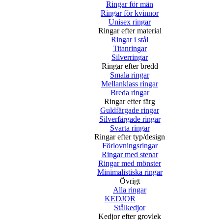
Ringar för män
Ringar för kvinnor
Unisex ringar
Ringar efter material
Ringar i stål
Titanringar
Silverringar
Ringar efter bredd
Smala ringar
Mellanklass ringar
Breda ringar
Ringar efter färg
Guldfärgade ringar
Silverfärgade ringar
Svarta ringar
Ringar efter typ/design
Förlovningsringar
Ringar med stenar
Ringar med mönster
Minimalistiska ringar
Övrigt
Alla ringar
KEDJOR
Stålkedjor
Kedjor efter grovlek