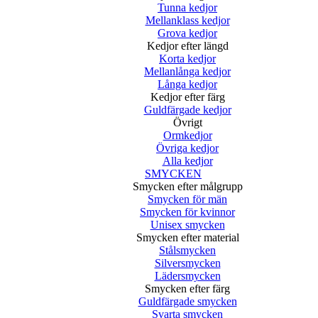
Tunna kedjor
Mellanklass kedjor
Grova kedjor
Kedjor efter längd
Korta kedjor
Mellanlånga kedjor
Långa kedjor
Kedjor efter färg
Guldfärgade kedjor
Övrigt
Ormkedjor
Övriga kedjor
Alla kedjor
SMYCKEN
Smycken efter målgrupp
Smycken för män
Smycken för kvinnor
Unisex smycken
Smycken efter material
Stålsmycken
Silversmycken
Lädersmycken
Smycken efter färg
Guldfärgade smycken
Svarta smycken