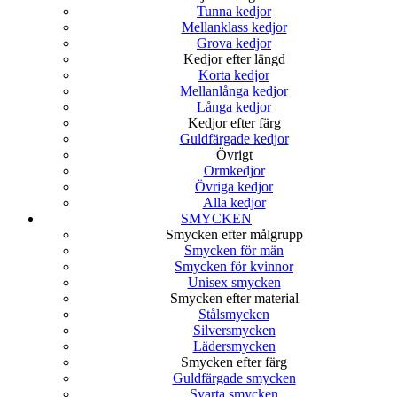
Tunna kedjor
Mellanklass kedjor
Grova kedjor
Kedjor efter längd
Korta kedjor
Mellanlånga kedjor
Långa kedjor
Kedjor efter färg
Guldfärgade kedjor
Övrigt
Ormkedjor
Övriga kedjor
Alla kedjor
SMYCKEN
Smycken efter målgrupp
Smycken för män
Smycken för kvinnor
Unisex smycken
Smycken efter material
Stålsmycken
Silversmycken
Lädersmycken
Smycken efter färg
Guldfärgade smycken
Svarta smycken