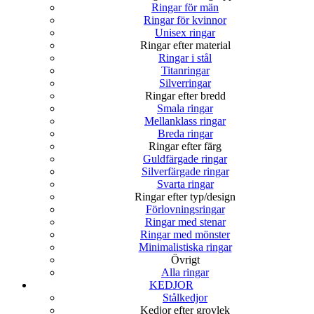
Ringar för män
Ringar för kvinnor
Unisex ringar
Ringar efter material
Ringar i stål
Titanringar
Silverringar
Ringar efter bredd
Smala ringar
Mellanklass ringar
Breda ringar
Ringar efter färg
Guldfärgade ringar
Silverfärgade ringar
Svarta ringar
Ringar efter typ/design
Förlovningsringar
Ringar med stenar
Ringar med mönster
Minimalistiska ringar
Övrigt
Alla ringar
KEDJOR
Stålkedjor
Kedjor efter grovlek