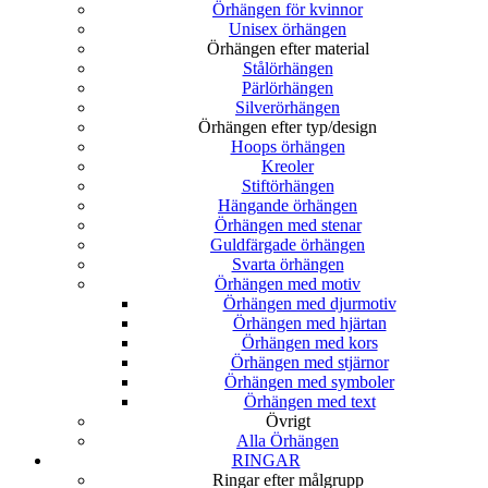
Örhängen för kvinnor
Unisex örhängen
Örhängen efter material
Stålörhängen
Pärlörhängen
Silverörhängen
Örhängen efter typ/design
Hoops örhängen
Kreoler
Stiftörhängen
Hängande örhängen
Örhängen med stenar
Guldfärgade örhängen
Svarta örhängen
Örhängen med motiv
Örhängen med djurmotiv
Örhängen med hjärtan
Örhängen med kors
Örhängen med stjärnor
Örhängen med symboler
Örhängen med text
Övrigt
Alla Örhängen
RINGAR
Ringar efter målgrupp