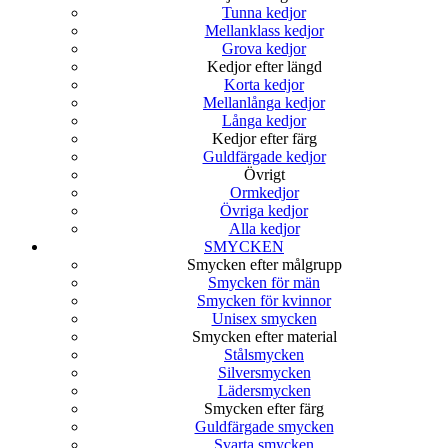
Tunna kedjor
Mellanklass kedjor
Grova kedjor
Kedjor efter längd
Korta kedjor
Mellanlånga kedjor
Långa kedjor
Kedjor efter färg
Guldfärgade kedjor
Övrigt
Ormkedjor
Övriga kedjor
Alla kedjor
SMYCKEN
Smycken efter målgrupp
Smycken för män
Smycken för kvinnor
Unisex smycken
Smycken efter material
Stålsmycken
Silversmycken
Lädersmycken
Smycken efter färg
Guldfärgade smycken
Svarta smycken