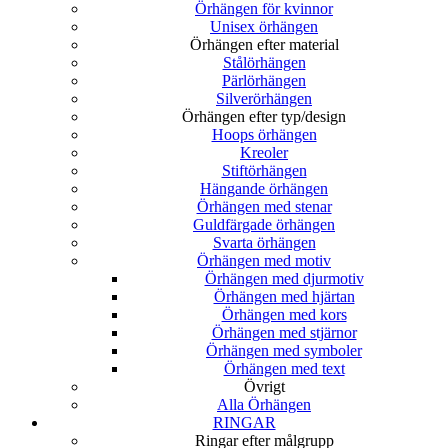
Örhängen för kvinnor
Unisex örhängen
Örhängen efter material
Stålörhängen
Pärlörhängen
Silverörhängen
Örhängen efter typ/design
Hoops örhängen
Kreoler
Stiftörhängen
Hängande örhängen
Örhängen med stenar
Guldfärgade örhängen
Svarta örhängen
Örhängen med motiv
Örhängen med djurmotiv
Örhängen med hjärtan
Örhängen med kors
Örhängen med stjärnor
Örhängen med symboler
Örhängen med text
Övrigt
Alla Örhängen
RINGAR
Ringar efter målgrupp