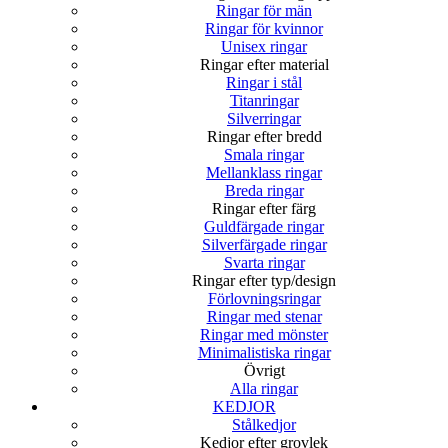
Ringar för män
Ringar för kvinnor
Unisex ringar
Ringar efter material
Ringar i stål
Titanringar
Silverringar
Ringar efter bredd
Smala ringar
Mellanklass ringar
Breda ringar
Ringar efter färg
Guldfärgade ringar
Silverfärgade ringar
Svarta ringar
Ringar efter typ/design
Förlovningsringar
Ringar med stenar
Ringar med mönster
Minimalistiska ringar
Övrigt
Alla ringar
KEDJOR
Stålkedjor
Kedjor efter grovlek