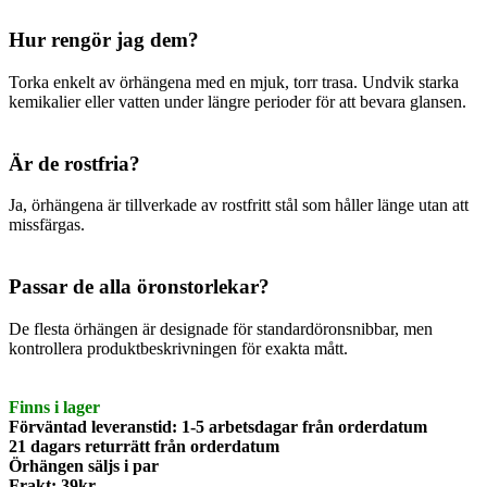
Hur rengör jag dem?
Torka enkelt av örhängena med en mjuk, torr trasa. Undvik starka
kemikalier eller vatten under längre perioder för att bevara glansen.
Är de rostfria?
Ja, örhängena är tillverkade av rostfritt stål som håller länge utan att
missfärgas.
Passar de alla öronstorlekar?
De flesta örhängen är designade för standardöronsnibbar, men
kontrollera produktbeskrivningen för exakta mått.
Finns i lager
Förväntad leveranstid: 1-5 arbetsdagar från orderdatum
21 dagars returrätt från orderdatum
Örhängen säljs i par
Frakt: 39kr