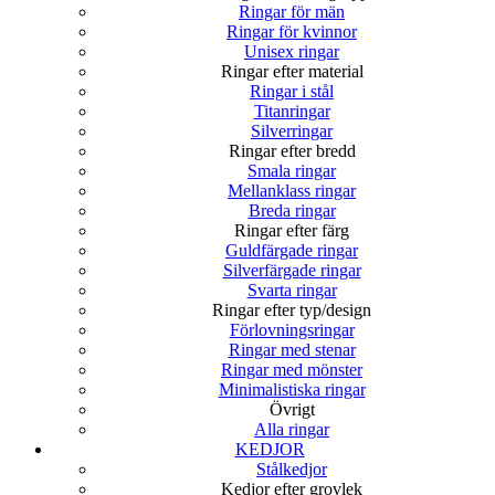
Ringar för män
Ringar för kvinnor
Unisex ringar
Ringar efter material
Ringar i stål
Titanringar
Silverringar
Ringar efter bredd
Smala ringar
Mellanklass ringar
Breda ringar
Ringar efter färg
Guldfärgade ringar
Silverfärgade ringar
Svarta ringar
Ringar efter typ/design
Förlovningsringar
Ringar med stenar
Ringar med mönster
Minimalistiska ringar
Övrigt
Alla ringar
KEDJOR
Stålkedjor
Kedjor efter grovlek