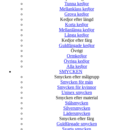
Tunna kedjor
Mellanklass kedjor
Grova kedjor
Kedjor efter längd
Korta kedjor
Mellanlånga kedjor
Långa kedjor
Kedjor efter färg
Guldfärgade kedjor
Övrigt
Ormkedjor
Övriga kedjor
Alla kedjor
SMYCKEN
Smycken efter målgrupp
Smycken för män
Smycken för kvinnor
Unisex smycken
Smycken efter material
Stålsmycken
Silversmycken
Lädersmycken
Smycken efter färg
Guldfärgade smycken
Svarta smycken