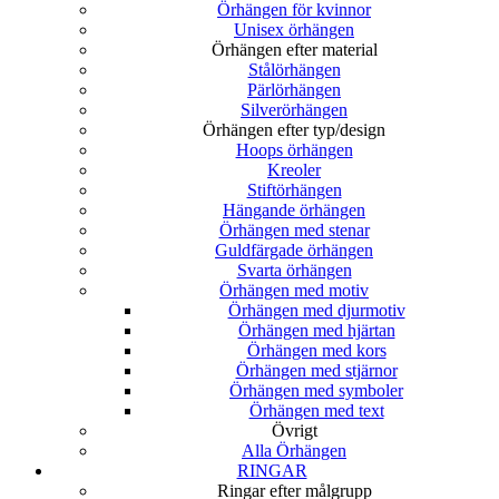
Örhängen för kvinnor
Unisex örhängen
Örhängen efter material
Stålörhängen
Pärlörhängen
Silverörhängen
Örhängen efter typ/design
Hoops örhängen
Kreoler
Stiftörhängen
Hängande örhängen
Örhängen med stenar
Guldfärgade örhängen
Svarta örhängen
Örhängen med motiv
Örhängen med djurmotiv
Örhängen med hjärtan
Örhängen med kors
Örhängen med stjärnor
Örhängen med symboler
Örhängen med text
Övrigt
Alla Örhängen
RINGAR
Ringar efter målgrupp