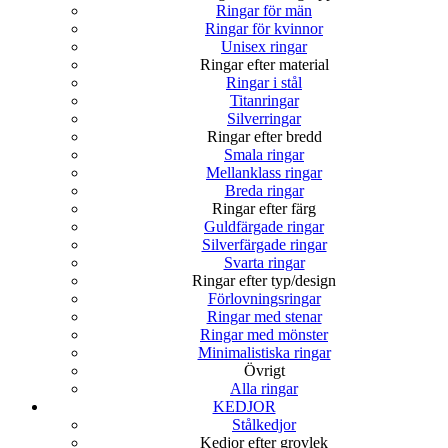
Ringar för män
Ringar för kvinnor
Unisex ringar
Ringar efter material
Ringar i stål
Titanringar
Silverringar
Ringar efter bredd
Smala ringar
Mellanklass ringar
Breda ringar
Ringar efter färg
Guldfärgade ringar
Silverfärgade ringar
Svarta ringar
Ringar efter typ/design
Förlovningsringar
Ringar med stenar
Ringar med mönster
Minimalistiska ringar
Övrigt
Alla ringar
KEDJOR
Stålkedjor
Kedjor efter grovlek