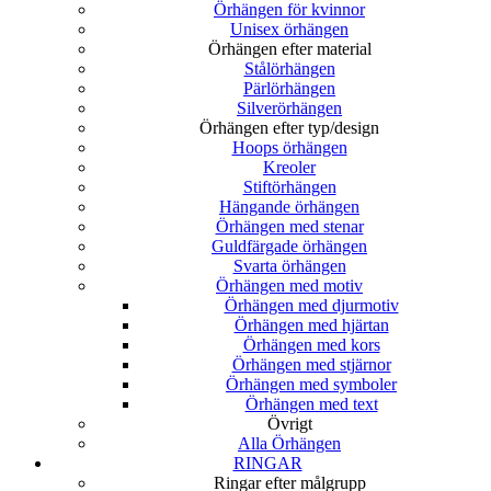
Örhängen för kvinnor
Unisex örhängen
Örhängen efter material
Stålörhängen
Pärlörhängen
Silverörhängen
Örhängen efter typ/design
Hoops örhängen
Kreoler
Stiftörhängen
Hängande örhängen
Örhängen med stenar
Guldfärgade örhängen
Svarta örhängen
Örhängen med motiv
Örhängen med djurmotiv
Örhängen med hjärtan
Örhängen med kors
Örhängen med stjärnor
Örhängen med symboler
Örhängen med text
Övrigt
Alla Örhängen
RINGAR
Ringar efter målgrupp