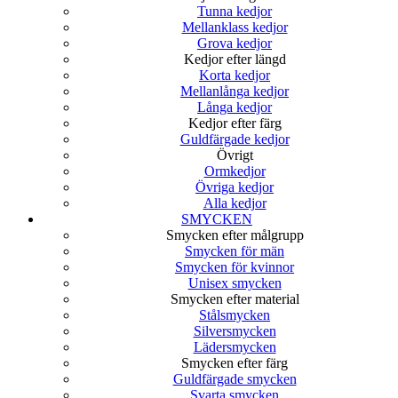
Tunna kedjor
Mellanklass kedjor
Grova kedjor
Kedjor efter längd
Korta kedjor
Mellanlånga kedjor
Långa kedjor
Kedjor efter färg
Guldfärgade kedjor
Övrigt
Ormkedjor
Övriga kedjor
Alla kedjor
SMYCKEN
Smycken efter målgrupp
Smycken för män
Smycken för kvinnor
Unisex smycken
Smycken efter material
Stålsmycken
Silversmycken
Lädersmycken
Smycken efter färg
Guldfärgade smycken
Svarta smycken