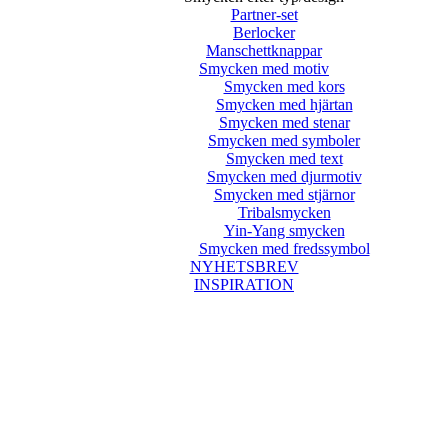
Partner-set
Berlocker
Manschettknappar
Smycken med motiv
Smycken med kors
Smycken med hjärtan
Smycken med stenar
Smycken med symboler
Smycken med text
Smycken med djurmotiv
Smycken med stjärnor
Tribalsmycken
Yin-Yang smycken
Smycken med fredssymbol
NYHETSBREV
INSPIRATION