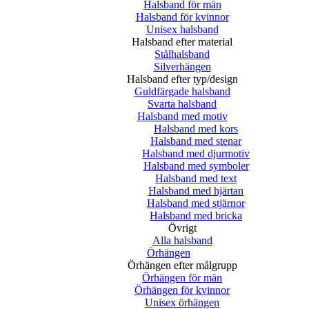
Halsband för män
Halsband för kvinnor
Unisex halsband
Halsband efter material
Stålhalsband
Silverhängen
Halsband efter typ/design
Guldfärgade halsband
Svarta halsband
Halsband med motiv
Halsband med kors
Halsband med stenar
Halsband med djurmotiv
Halsband med symboler
Halsband med text
Halsband med hjärtan
Halsband med stjärnor
Halsband med bricka
Övrigt
Alla halsband
Örhängen
Örhängen efter målgrupp
Örhängen för män
Örhängen för kvinnor
Unisex örhängen