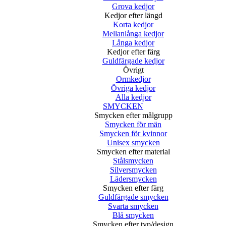
Grova kedjor
Kedjor efter längd
Korta kedjor
Mellanlånga kedjor
Långa kedjor
Kedjor efter färg
Guldfärgade kedjor
Övrigt
Ormkedjor
Övriga kedjor
Alla kedjor
SMYCKEN
Smycken efter målgrupp
Smycken för män
Smycken för kvinnor
Unisex smycken
Smycken efter material
Stålsmycken
Silversmycken
Lädersmycken
Smycken efter färg
Guldfärgade smycken
Svarta smycken
Blå smycken
Smycken efter typ/design