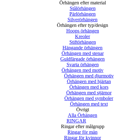
Örhängen efter material
Stålörhängen
Pärlörhängen
Silverörhängen
Örhängen efter typ/design
Hoops örhängen
Kreoler
Stiftörhängen
Hängande örhängen
Örhängen med stenar
Guldfärgade örhängen
Svarta örhängen
Örhängen med motiv
Örhängen med djurmotiv
Örhängen med hjärtan
Örhängen med kors
Örhängen med stjärnor
Örhängen med symboler
Örhängen med text
Övrigt
Alla Örhängen
RINGAR
Ringar efter målgrupp
Ringar för män
Ringar för kvinnor