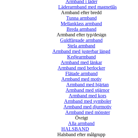
Armband i läder
Läderarmband med magnetlås
Armband efter bredd
Tunna armband
Mellanklass armband
Breda armband
Armband efter typ/design
Guldfärgade armband
Stela armband
Armband med justerbar längd
Kedjearmband
Armband med länkar
Armband med berlocker
Flätade armband
Armband med motiv
Armband med hjärtan
Armband med stjärnor
Armband med kors
Armband med symboler
Armband med djurmotiv
Armband med mönster
Övrigt
Alla armband
HALSBAND
Halsband efter målgrupp