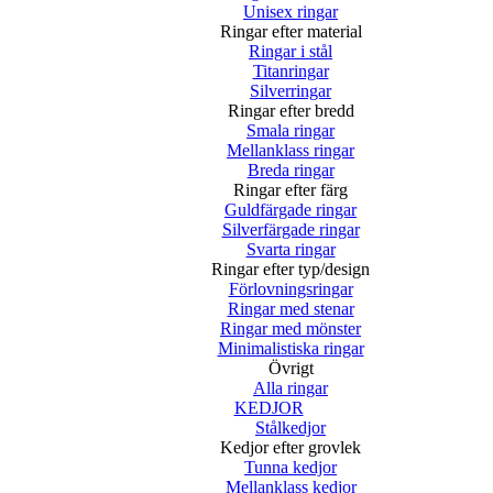
Unisex ringar
Ringar efter material
Ringar i stål
Titanringar
Silverringar
Ringar efter bredd
Smala ringar
Mellanklass ringar
Breda ringar
Ringar efter färg
Guldfärgade ringar
Silverfärgade ringar
Svarta ringar
Ringar efter typ/design
Förlovningsringar
Ringar med stenar
Ringar med mönster
Minimalistiska ringar
Övrigt
Alla ringar
KEDJOR
Stålkedjor
Kedjor efter grovlek
Tunna kedjor
Mellanklass kedjor