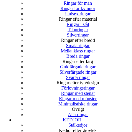
Ringar för män
Ringar för kvinnor
Unisex ringar
Ringar efter material
Ringar i stål
Titanringar
Silverringar
Ringar efter bredd
Smala ringar
Mellanklass ringar
Breda ringar
Ringar efter färg
Guldfärgade ringar
Silverfärgade ringar
Svarta ringar
Ringar efter typ/design
Förlovningsringar
Ringar med stenar
Ringar med mönster
Minimalistiska ringar
Övrigt
Alla ringar
KEDJOR
Stålkedjor
Kedjor efter grovlek