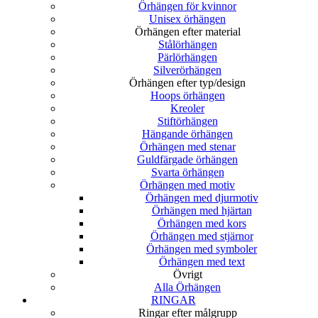
Örhängen för kvinnor
Unisex örhängen
Örhängen efter material
Stålörhängen
Pärlörhängen
Silverörhängen
Örhängen efter typ/design
Hoops örhängen
Kreoler
Stiftörhängen
Hängande örhängen
Örhängen med stenar
Guldfärgade örhängen
Svarta örhängen
Örhängen med motiv
Örhängen med djurmotiv
Örhängen med hjärtan
Örhängen med kors
Örhängen med stjärnor
Örhängen med symboler
Örhängen med text
Övrigt
Alla Örhängen
RINGAR
Ringar efter målgrupp