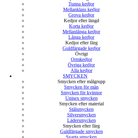
Tunna kedjor
Mellanklass kedjor
Grova kedjor
Kedjor efter längd
Korta kedjor
Mellanlånga kedjor
Långa kedjor
Kedjor efter färg
Guldfärgade kedjor
Övrigt
Ormkedjor
Övriga kedjor
Alla kedjor
SMYCKEN
Smycken efter målgrupp
Smycken för män
Smycken för kvinnor
Unisex smycken
Smycken efter material
Stålsmycken
Silversmycken
Lädersmycken
Smycken efter färg
Guldfärgade smycken
Svarta smycken