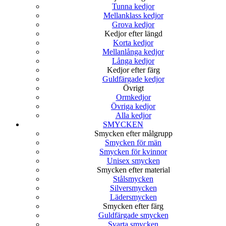
Tunna kedjor
Mellanklass kedjor
Grova kedjor
Kedjor efter längd
Korta kedjor
Mellanlånga kedjor
Långa kedjor
Kedjor efter färg
Guldfärgade kedjor
Övrigt
Ormkedjor
Övriga kedjor
Alla kedjor
SMYCKEN
Smycken efter målgrupp
Smycken för män
Smycken för kvinnor
Unisex smycken
Smycken efter material
Stålsmycken
Silversmycken
Lädersmycken
Smycken efter färg
Guldfärgade smycken
Svarta smycken