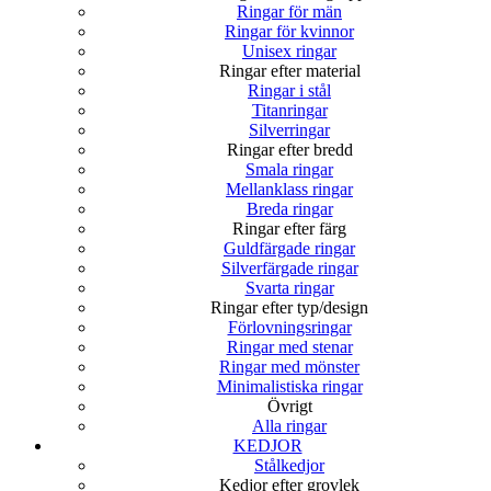
Ringar för män
Ringar för kvinnor
Unisex ringar
Ringar efter material
Ringar i stål
Titanringar
Silverringar
Ringar efter bredd
Smala ringar
Mellanklass ringar
Breda ringar
Ringar efter färg
Guldfärgade ringar
Silverfärgade ringar
Svarta ringar
Ringar efter typ/design
Förlovningsringar
Ringar med stenar
Ringar med mönster
Minimalistiska ringar
Övrigt
Alla ringar
KEDJOR
Stålkedjor
Kedjor efter grovlek