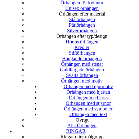
Örhängen för kvinnor
Unisex örhängen
Örhängen efter material
Stålörhängen
Pärlörhängen
Silverörhängen
Örhängen efter typ/design
Hoops örhängen
Kreoler
Stiftörhängen
Hängande örhängen
Örhängen med stenar
Guldfärgade örhängen
Svarta örhängen
Örhängen med motiv
Örhängen med djurmotiv
Örhängen med hjärtan
Örhängen med kors
Örhängen med stjärnor
Örhängen med symboler
Örhängen med text
Övrigt
Alla Örhängen
RINGAR
Ringar efter målgrupp