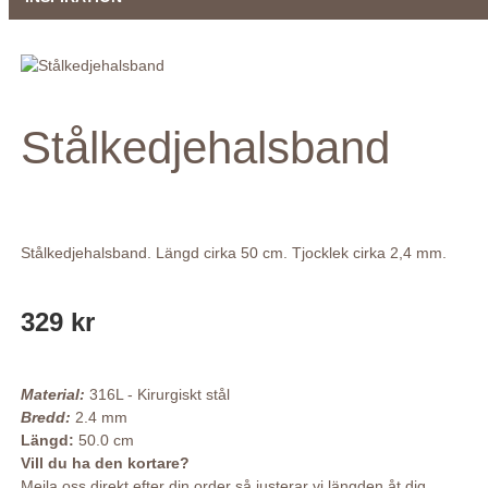
Stålkedjehalsband
Stålkedjehalsband. Längd cirka 50 cm. Tjocklek cirka 2,4 mm.
329 kr
Material:
316L - Kirurgiskt stål
Bredd:
2.4 mm
Längd:
50.0 cm
Vill du ha den kortare?
Mejla oss direkt efter din order så justerar vi längden åt dig.