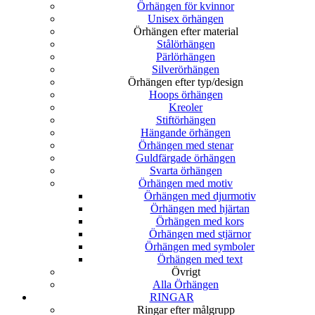
Örhängen för kvinnor
Unisex örhängen
Örhängen efter material
Stålörhängen
Pärlörhängen
Silverörhängen
Örhängen efter typ/design
Hoops örhängen
Kreoler
Stiftörhängen
Hängande örhängen
Örhängen med stenar
Guldfärgade örhängen
Svarta örhängen
Örhängen med motiv
Örhängen med djurmotiv
Örhängen med hjärtan
Örhängen med kors
Örhängen med stjärnor
Örhängen med symboler
Örhängen med text
Övrigt
Alla Örhängen
RINGAR
Ringar efter målgrupp