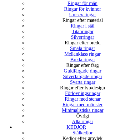
Ringar för män
Ringar för kvinnor
Unisex ringar
Ringar efter material
Ringar i stål
Titanringar
Silverringar
Ringar efter bredd
Smala ringar
Mellanklass ringar
Breda ringar
Ringar efter färg
Guldfärgade ringar
Silverfärgade ringar
Svarta ringar
Ringar efter typ/design
Förlovningsringar
Ringar med stenar
Ringar med mönster
Minimalistiska ringar
Övrigt
Alla ringar
KEDJOR
Stålkedjor
Kedjor efter grovlek