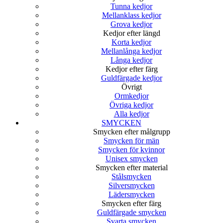
Tunna kedjor
Mellanklass kedjor
Grova kedjor
Kedjor efter längd
Korta kedjor
Mellanlånga kedjor
Långa kedjor
Kedjor efter färg
Guldfärgade kedjor
Övrigt
Ormkedjor
Övriga kedjor
Alla kedjor
SMYCKEN
Smycken efter målgrupp
Smycken för män
Smycken för kvinnor
Unisex smycken
Smycken efter material
Stålsmycken
Silversmycken
Lädersmycken
Smycken efter färg
Guldfärgade smycken
Svarta smycken