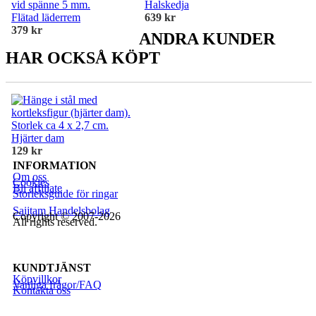
Halskedja
Flätad läderrem
639 kr
379 kr
ANDRA KUNDER
HAR OCKSÅ KÖPT
Hjärter dam
129 kr
INFORMATION
Om oss
Cookies
Bli affiliate
Storleksguide för ringar
Saijtam Handelsbolag
Copyright © 2007-2026
All rights reserved.
KUNDTJÄNST
Köpvillkor
Vanliga frågor/FAQ
Kontakta oss