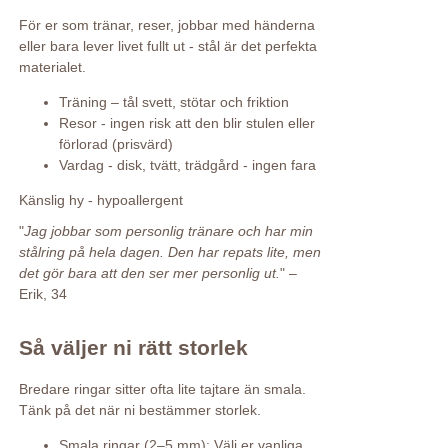
För er som tränar, reser, jobbar med händerna
eller bara lever livet fullt ut - stål är det perfekta
materialet.
Träning – tål svett, stötar och friktion
Resor - ingen risk att den blir stulen eller
förlorad (prisvärd)
Vardag - disk, tvätt, trädgård - ingen fara
Känslig hy - hypoallergent
"
Jag jobbar som personlig tränare och har min
stålring på hela dagen. Den har repats lite, men
det gör bara att den ser mer personlig ut.
" –
Erik, 34
Så väljer ni rätt storlek
Bredare ringar sitter ofta lite tajtare än smala.
Tänk på det när ni bestämmer storlek.
Smala ringar (2–5 mm): Välj er vanliga