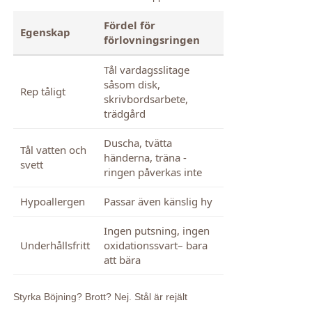
Fördel för
Egenskap
förlovningsringen
Tål vardagsslitage
såsom disk,
Rep tåligt
skrivbordsarbete,
trädgård
Duscha, tvätta
Tål vatten och
händerna, träna -
svett
ringen påverkas inte
Hypoallergen
Passar även känslig hy
Ingen putsning, ingen
Underhållsfritt
oxidationssvart– bara
att bära
Styrka Böjning? Brott? Nej. Stål är rejält