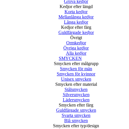
Grova kedjor
Kedjor efter längd
Korta kedjor
Mellanlånga kedjor
Långa kedjor
Kedjor efter färg
Guldfärgade kedjor
Övrigt
Ormkedjor
Övriga kedjor
Alla kedjor
SMYCKEN
Smycken efter målgrupp
Smycken för män
Smycken för kvinnor
Unisex smycken
Smycken efter material
Stålsmycken
Silversmycken
Lädersmycken
Smycken efter färg
Guldfärgade smycken
Svarta smycken
Blå smycken
Smycken efter typ/design