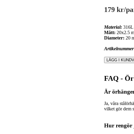
179 kr
/pa
Material:
316L -
Mått:
20x2.5 
Diameter:
20 
Artikelnummer
FAQ - Ör
Är örhänge
Ja, våra stålörh
vilket gör dem
Hur rengör