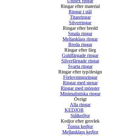
Unisex ringar
Ringar efter material
Ringar i stål
Titanringar
Silverringar
Ringar efter bredd
Smala ringar
Mellanklass ringar
Breda ringar
Ringar efter färg
Guldfärgade ringar
Silverfärgade ringar
Svarta ringar
Ringar efter typ/design
Förlovningsringar
Ringar med stenar
Ringar med mönster
Minimalistiska ringar
Övrigt
Alla ringar
KEDJOR
Stålkedjor
Kedjor efter grovlek
Tunna kedjor
Mellanklass kedjor