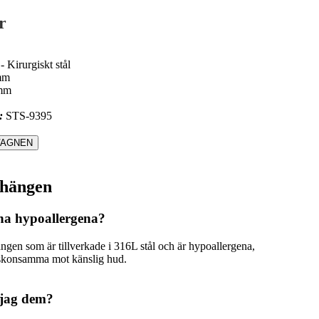
r
 Kirurgiskt stål
mm
mm
:
STS-9395
hängen
na hypoallergena?
ängen som är tillverkade i 316L stål och är hypoallergena,
 skonsamma mot känslig hud.
 jag dem?