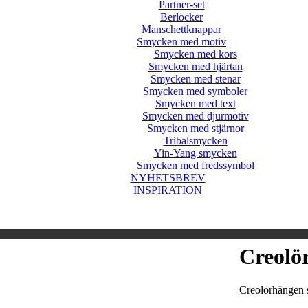
Partner-set
Berlocker
Manschettknappar
Smycken med motiv
Smycken med kors
Smycken med hjärtan
Smycken med stenar
Smycken med symboler
Smycken med text
Smycken med djurmotiv
Smycken med stjärnor
Tribalsmycken
Yin-Yang smycken
Smycken med fredssymbol
NYHETSBREV
INSPIRATION
Creolö
Creolörhängen s