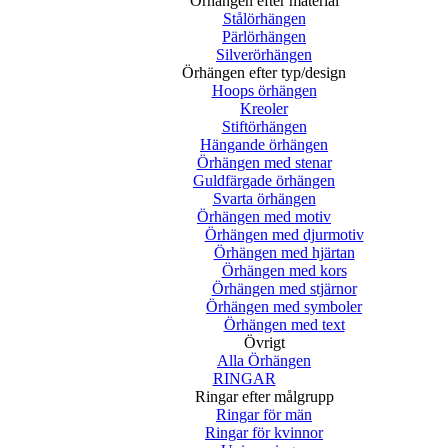
Örhängen efter material
Stålörhängen
Pärlörhängen
Silverörhängen
Örhängen efter typ/design
Hoops örhängen
Kreoler
Stiftörhängen
Hängande örhängen
Örhängen med stenar
Guldfärgade örhängen
Svarta örhängen
Örhängen med motiv
Örhängen med djurmotiv
Örhängen med hjärtan
Örhängen med kors
Örhängen med stjärnor
Örhängen med symboler
Örhängen med text
Övrigt
Alla Örhängen
RINGAR
Ringar efter målgrupp
Ringar för män
Ringar för kvinnor