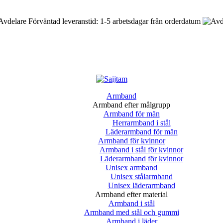
Förväntad leveranstid: 1-5 arbetsdagar från orderdatum
Armband
Armband efter målgrupp
Armband för män
Herrarmband i stål
Läderarmband för män
Armband för kvinnor
Armband i stål för kvinnor
Läderarmband för kvinnor
Unisex armband
Unisex stålarmband
Unisex läderarmband
Armband efter material
Armband i stål
Armband med stål och gummi
Armband i läder